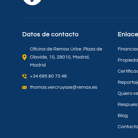
Datos de contacto
Enlace
Oficina de Remax Urbe. Plaza de
Financia
Olavide, 10, 28010, Madrid,
Propied
Madrid
Certific
+34 695 80 73 46
Reportaj
thomas.vercruysse@remax.es
Quiero v
Respues
Blog
Contacta