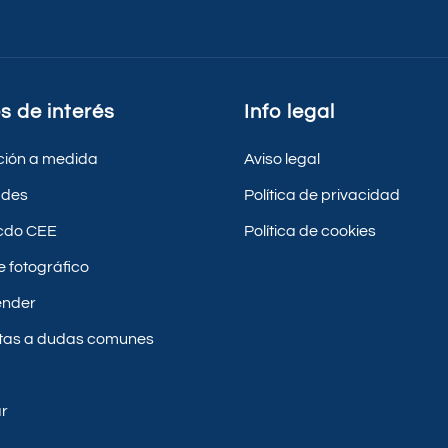
s de interés
Info legal
ción a medida
Aviso legal
ades
Política de privacidad
acdo CEE
Política de cookies
e fotográfico
ender
tas a dudas comunes
r