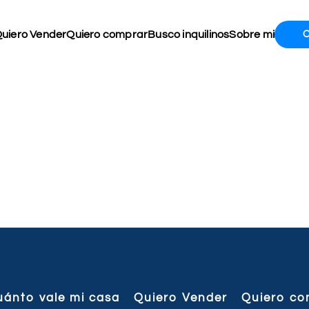
uiero Vender
Quiero comprar
Busco inquilinos
Sobre mi
uánto vale mi casa
Quiero Vender
Quiero co